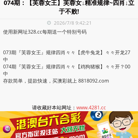
074期：【芙蓉女王】芙蓉女↓精准规律~四肖↓立
于不败!
2026/7/8 9:42:21
使用新网址328.cc每期送一个特别号码
073期『芙蓉女王』规律四肖々々【虎牛兔龙】々々开龙27
中
074期『芙蓉女王』规律四肖々々【鸡狗猪猴】々々开？00
中
存款简单，提款快速，买澳彩就上 8818092.com
请收藏好本站网址：
www.4281.cc