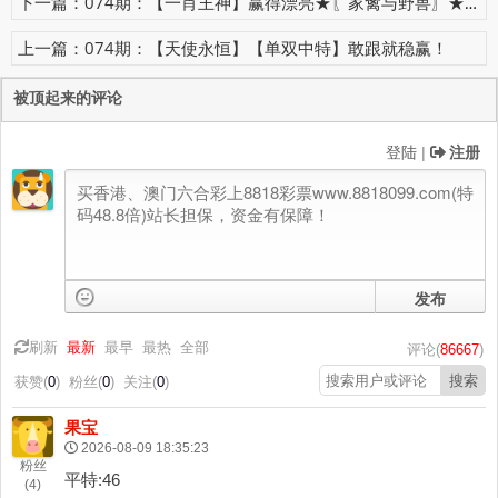
下一篇：074期：【一肖王神】赢得漂亮★〖家禽与野兽〗★连中!
上一篇：074期：【天使永恒】【单双中特】敢跟就稳赢！