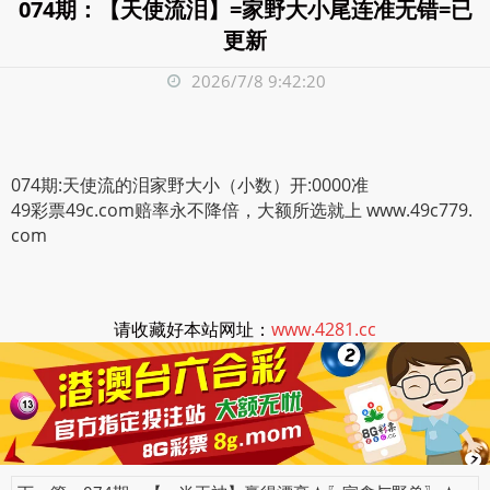
074期：【天使流泪】=家野大小尾连准无错=已
更新
2026/7/8 9:42:20
074期:天使流的泪家野大小（小数）开:0000准
49彩票49c.com赔率永不降倍，大额所选就上 www.49c779.
com
请收藏好本站网址：
www.4281.cc