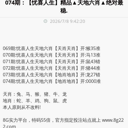
074期：【忧喜人生】精品▲天地六肖▲绝对最
稳.
2026/7/8 9:42:20
069期:忧喜人生天地六肖【天肖天肖】开:猴35准
070期:忧喜人生天地六肖【天肖天肖】开:马13准
071期:忧喜人生天地六肖【天肖天肖】开:鼠43错
072期:忧喜人生天地六肖【天肖天肖】开:猪44准
073期:忧喜人生天地六肖【地肖地肖】开:龙27错
074期:忧喜人生天地六肖【地肖地肖】开:0000准
天肖：兔、马、猴、猪、牛、龙
地肖：蛇、羊、鸡、狗、鼠、虎
本人原则从不改料!
8G实力平台，特码55倍，官方指定投注站点就上 www.8g22
2.com