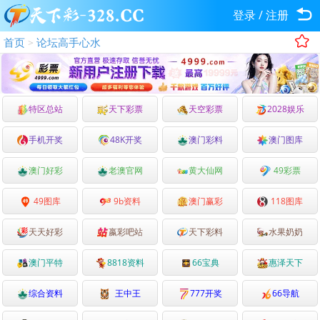
登录
/
注册
首页
论坛高手心水
>
特区总站
天下彩票
天空彩票
2028娱乐
手机开奖
48K开奖
澳门彩料
澳门图库
澳门好彩
老澳官网
黄大仙网
49彩票
49图库
9b资料
澳门赢彩
118图库
天天好彩
嬴彩吧站
天下彩料
水果奶奶
澳门平特
8818资料
66宝典
惠泽天下
综合资料
王中王
777开奖
66导航