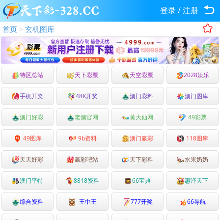
登录
/
注册
首页
玄机图库
>
特区总站
天下彩票
天空彩票
2028娱乐
手机开奖
48K开奖
澳门彩料
澳门图库
澳门好彩
老澳官网
黄大仙网
49彩票
49图库
9b资料
澳门赢彩
118图库
天天好彩
嬴彩吧站
天下彩料
水果奶奶
澳门平特
8818资料
66宝典
惠泽天下
综合资料
王中王
777开奖
66导航