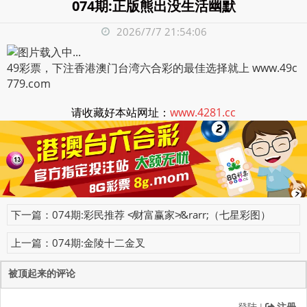
074期:正版熊出没生活幽默
2026/7/7 21:54:06
49彩票，下注香港澳门台湾六合彩的最佳选择就上 www.49c
779.com
请收藏好本站网址：
www.4281.cc
下一篇：074期:彩民推荐 ≮财富赢家≯&rarr;（七星彩图）
上一篇：074期:金陵十二金叉