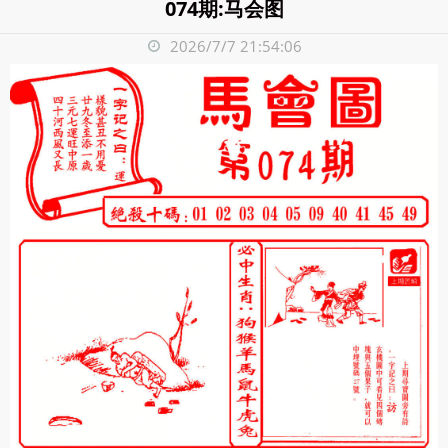
074期:马会图
2026/7/7 21:54:06