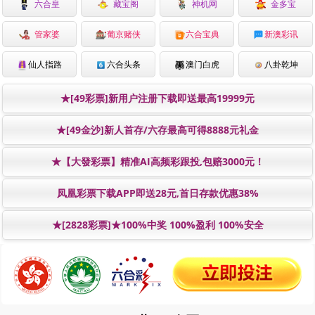
六合皇
藏宝阁
神机网
金多宝
管家婆
葡京赌侠
六合宝典
新澳彩讯
仙人指路
六合头条
澳门白虎
八卦乾坤
★[49彩票]新用户注册下载即送最高19999元
★[49金沙]新人首存/六存最高可得8888元礼金
★【大發彩票】精准AI高频彩跟投,包赔3000元！
凤凰彩票下载APP即送28元,首日存款优惠38%
★[2828彩票]★100%中奖 100%盈利 100%安全