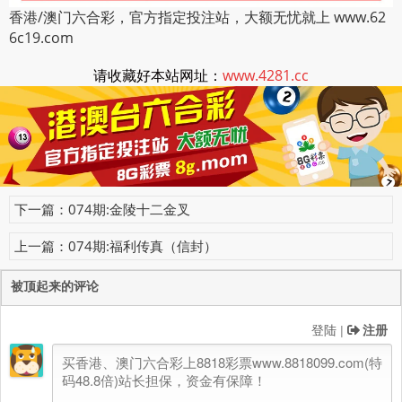
香港/澳门六合彩，官方指定投注站，大额无忧就上 www.62
6c19.com
请收藏好本站网址：
www.4281.cc
下一篇：074期:金陵十二金叉
上一篇：074期:福利传真（信封）