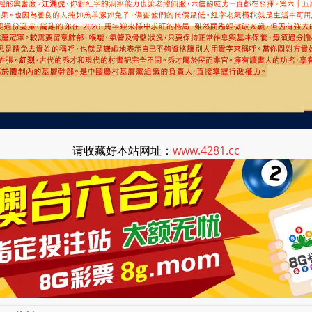
请收藏好本站网址：
www.4281.cc