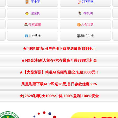
王中王
777开奖
藏宝阁
神机网
葡京赌侠
六合宝典
六合头条
澳门白虎
★[49彩票]新用户注册下载即送最高19999元
★[49金沙]新人首存/六存最高可得8888元礼金
★【大發彩票】精准AI高频彩跟投,包赔3000元！
凤凰彩票下载APP即送28元,首日存款优惠38%
★[2828彩票]★100%中奖 100%盈利 100%安全