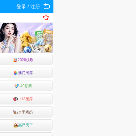
登录
/
注册
2028娱乐
澳门图库
49彩票
118图库
水果奶奶
惠泽天下