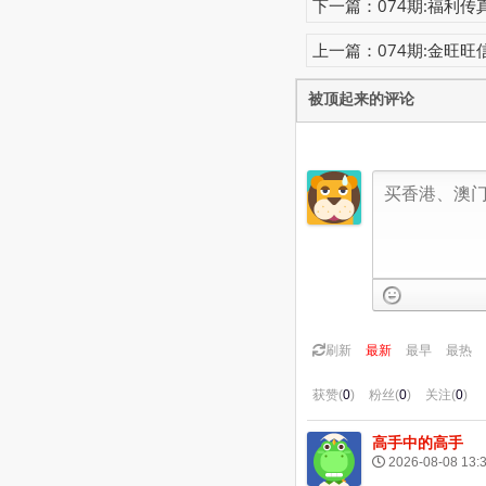
下一篇：074期:福利传
上一篇：074期:金旺旺