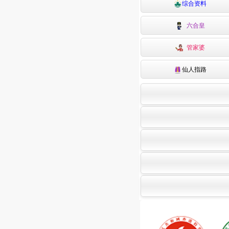
综合资料
六合皇
管家婆
仙人指路