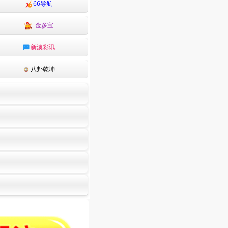
66导航
金多宝
新澳彩讯
八卦乾坤