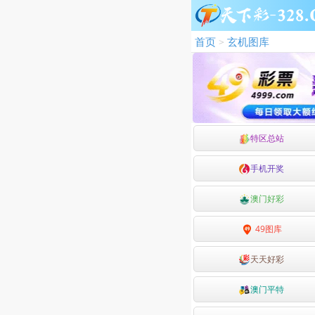
首页
玄机图库
>
特区总站
手机开奖
澳门好彩
49图库
天天好彩
澳门平特