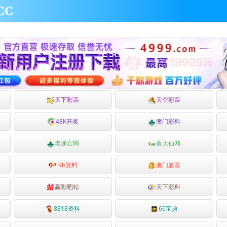
天下彩票
天空彩票
48K开奖
澳门彩料
老澳官网
黄大仙网
9b资料
澳门赢彩
嬴彩吧站
天下彩料
8818资料
66宝典