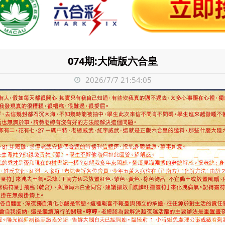
074期:大陆版六合皇
2026/7/7 21:54:05