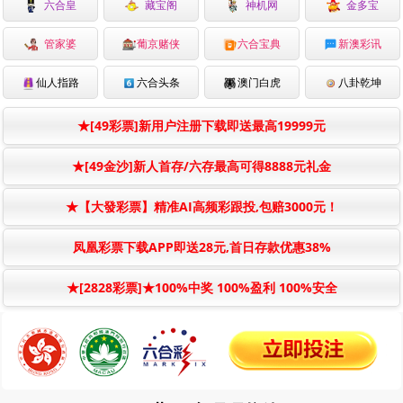
六合皇
藏宝阁
神机网
金多宝
管家婆
葡京赌侠
六合宝典
新澳彩讯
仙人指路
六合头条
澳门白虎
八卦乾坤
★[49彩票]新用户注册下载即送最高19999元
★[49金沙]新人首存/六存最高可得8888元礼金
★【大發彩票】精准AI高频彩跟投,包赔3000元！
凤凰彩票下载APP即送28元,首日存款优惠38%
★[2828彩票]★100%中奖 100%盈利 100%安全